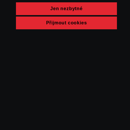
Jen nezbytné
Přijmout cookies
© FAMU 2026
Kontakt
FAMU
Partneři
Ochrana soukromí
Cookies
a obchodní
podmínky
Powered by Uscreen