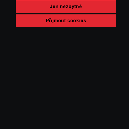
Jen nezbytné
Přijmout cookies
© FAMU 2026
Kontakt
FAMU
Partneři
Ochrana soukromí
Cookies
a obchodní
podmínky
Powered by Uscreen