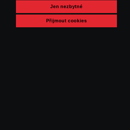
Jen nezbytné
Přijmout cookies
© FAMU 2026
Kontakt
FAMU
Partneři
Ochrana soukromí
Cookies
a obchodní
podmínky
Powered by Uscreen