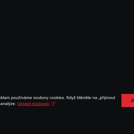
eklam používáme soubory cookies. Když klikněte na „přijmout
J
a analýze.
Upravit možnosti