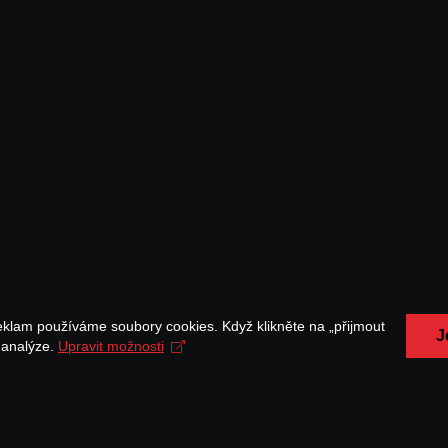
eklam používáme soubory cookies. Když klikněte na „přijmout
J
a analýze.
Upravit možnosti