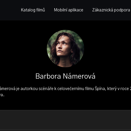
Katalog filmů
Mobilní aplikace
Zákaznická podpora
Barbora Námerová
merová je autorkou scénáře k celovečernímu filmu Špína, který v roce 
va.