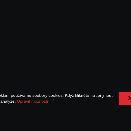
eklam používáme soubory cookies. Když klikněte na „přijmout
J
a analýze.
Upravit možnosti