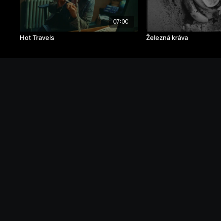
07:00
Hot Travels
Železná kráva