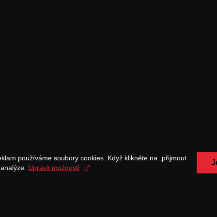
eklam používáme soubory cookies. Když klikněte na „přijmout
J
a analýze.
Upravit možnosti