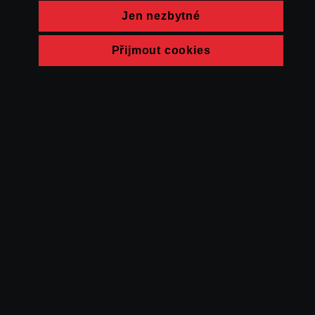
Jen nezbytné
Přijmout cookies
© FAMU 2026
Kontakt
FAMU
Partneři
Ochrana soukromí
Cookies
a obchodní
podmínky
Powered by Uscreen