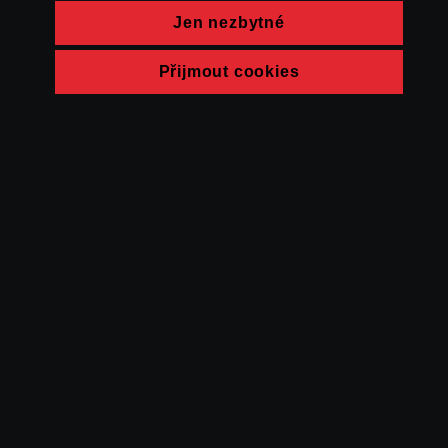
Jen nezbytné
Přijmout cookies
© FAMU 2026
Kontakt
FAMU
Partneři
Ochrana soukromí
Cookies
a obchodní
podmínky
Powered by Uscreen