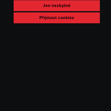
Jen nezbytné
Přijmout cookies
© FAMU 2026
Kontakt
FAMU
Partneři
Ochrana soukromí
Cookies
a obchodní
podmínky
Powered by Uscreen