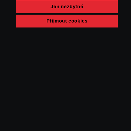
Jen nezbytné
Přijmout cookies
© FAMU 2026
Kontakt
FAMU
Partneři
Ochrana soukromí
Cookies
a obchodní
podmínky
Powered by Uscreen