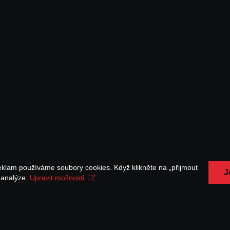
eklam používáme soubory cookies. Když klikněte na „přijmout
J
a analýze.
Upravit možnosti