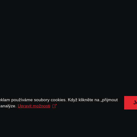
eklam používáme soubory cookies. Když klikněte na „přijmout
J
a analýze.
Upravit možnosti