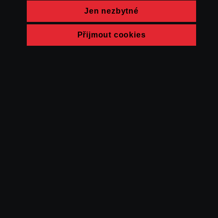
Jen nezbytné
Přijmout cookies
© FAMU 2026
Kontakt
FAMU
Partneři
Ochrana soukromí
Cookies
a obchodní
podmínky
Powered by Uscreen