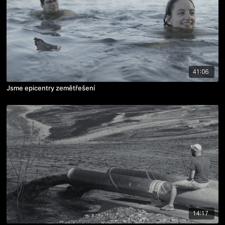
41:06
Jsme epicentry zemětřešení
14:17