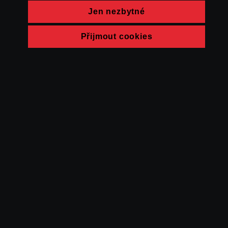
Jen nezbytné
Přijmout cookies
© FAMU 2026
Kontakt
FAMU
Partneři
Ochrana soukromí
Cookies
a obchodní
podmínky
Powered by Uscreen