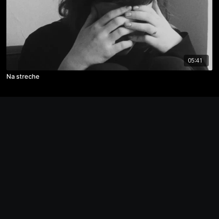
05:41
Na streche