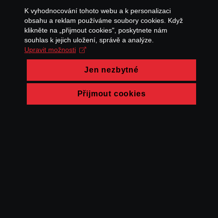
K vyhodnocování tohoto webu a k personalizaci
obsahu a reklam používáme soubory cookies. Když
klikněte na „přijmout cookies", poskytnete nám
souhlas k jejich uložení, správě a analýze.
Upravit možnosti
Jen nezbytné
Přijmout cookies
© FAMU 2026
Kontakt
FAMU
Partneři
Ochrana soukromí
Cookies