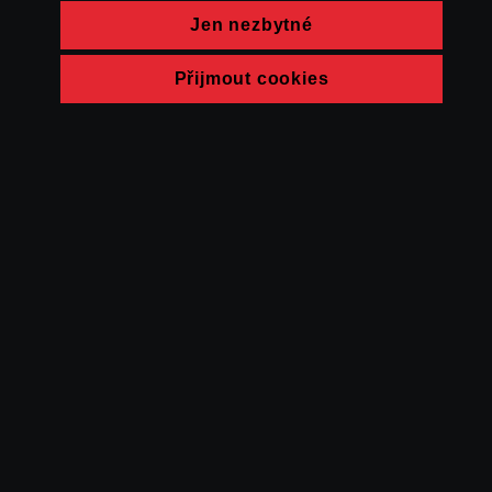
Jen nezbytné
Přijmout cookies
© FAMU 2026
Kontakt
FAMU
Partneři
Ochrana soukromí
Cookies
a obchodní
podmínky
Powered by Uscreen