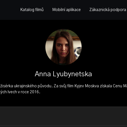
Katalog filmů
Mobilní aplikace
Zákaznická podpora
Anna Lyubynetska
žisérka ukrajinského původu. Za svůj film Kyjev Moskva získala Cenu Ma
kých lvech v roce 2016.