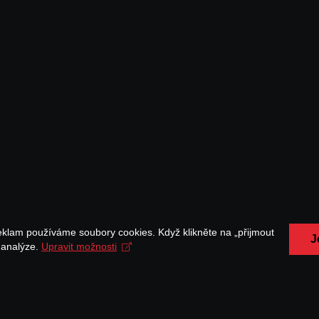
eklam používáme soubory cookies. Když klikněte na „přijmout
J
a analýze.
Upravit možnosti