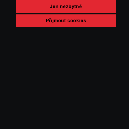
Jen nezbytné
Přijmout cookies
© FAMU 2026
Kontakt
FAMU
Partneři
Ochrana soukromí
Cookies
a obchodní
podmínky
Powered by Uscreen