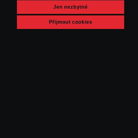
Jen nezbytné
Přijmout cookies
© FAMU 2026
Kontakt
FAMU
Partneři
Ochrana soukromí
Cookies
a obchodní
podmínky
Powered by Uscreen