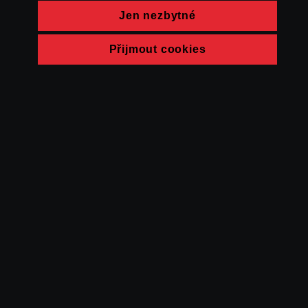
Jen nezbytné
Přijmout cookies
© FAMU 2026
Kontakt
FAMU
Partneři
Ochrana soukromí
Cookies
a obchodní
podmínky
Powered by Uscreen