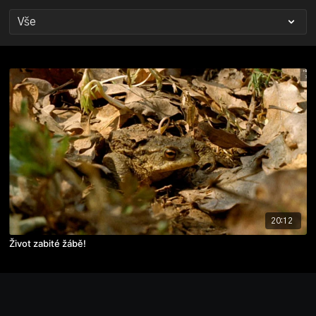
20:12
Život zabité žábě!