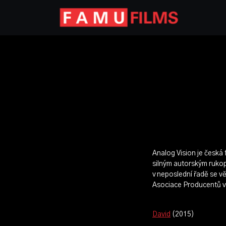
Analog Vision je česká 
silným autorským ruko
v neposlední řadě se v
Asociace Producentů v 
David
(2015)