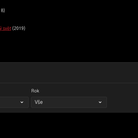
18)
ý svět
(2019)
Rok