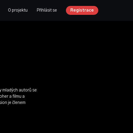
O projektu
Přihlásit se
Registrace
my mladých autorů se
her a filmu a
sion je členem