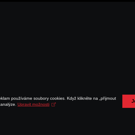
eklam používáme soubory cookies. Když klikněte na „přijmout
J
a analýze.
Upravit možnosti