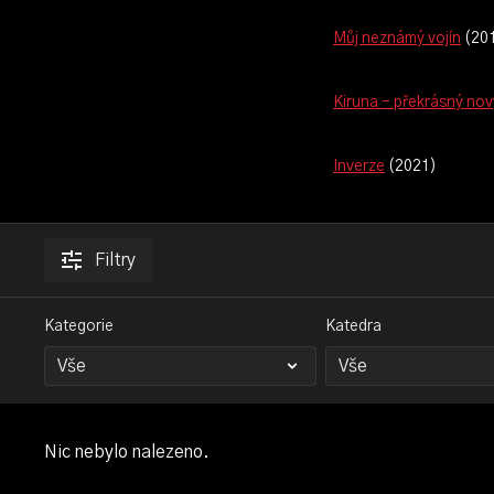
Můj neznámý vojín
(20
Kiruna - překrásný nov
Inverze
(2021)
Filtry
Kategorie
Katedra
Nic nebylo nalezeno.