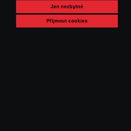
Jen nezbytné
Přijmout cookies
© FAMU 2026
Kontakt
FAMU
Partneři
Ochrana soukromí
Cookies
a obchodní
podmínky
Powered by Uscreen