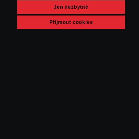
Jen nezbytné
Přijmout cookies
© FAMU 2026
Kontakt
FAMU
Partneři
Ochrana soukromí
Cookies
a obchodní
podmínky
Powered by Uscreen