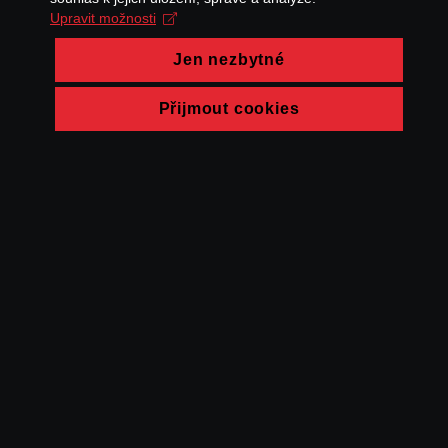
Upravit možnosti
Jen nezbytné
Přijmout cookies
© FAMU 2026
Kontakt
FAMU
Partneři
Ochrana soukromí
Cookies
a obchodní
podmínky