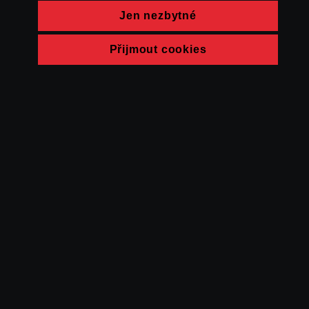
Jen nezbytné
Přijmout cookies
© FAMU 2026
Kontakt
FAMU
Partneři
Ochrana soukromí
Cookies
a obchodní
podmínky
Powered by Uscreen