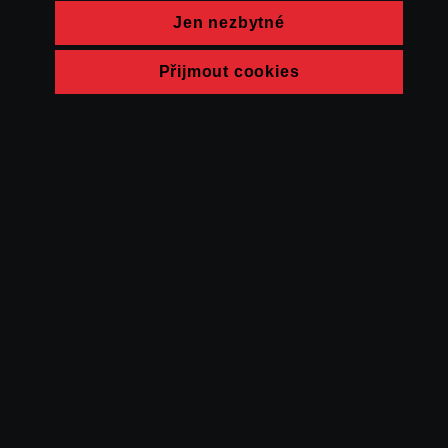
Jen nezbytné
Přijmout cookies
© FAMU 2026
Kontakt
FAMU
Partneři
Ochrana soukromí
Cookies
a obchodní
podmínky
Powered by Uscreen