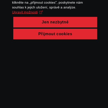
klikněte na „přijmout cookies", poskytnete nám
souhlas k jejich uložení, správě a analýze.
Upravit možnosti
Jen nezbytné
Přijmout cookies
© FAMU 2026
Kontakt
FAMU
Partneři
Ochrana soukromí
Cookies
a obchodní
podmínky