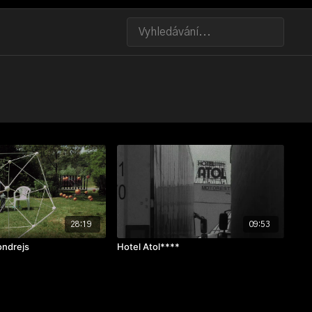
28:19
09:53
ondrejs
Hotel Atol****