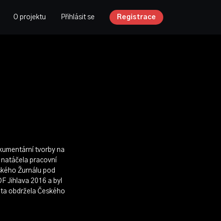
O projektu
Přihlásit se
Registrace
kumentární tvorby na
 natáčela pracovní
eského Žurnálu pod
F Jihlava 2016 a byl
vota obdržela Českého