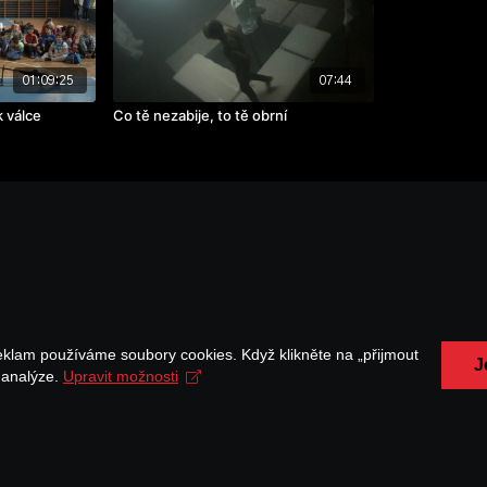
01:09:25
07:44
k válce
Co tě nezabije, to tě obrní
eklam používáme soubory cookies. Když klikněte na „přijmout
J
a analýze.
Upravit možnosti