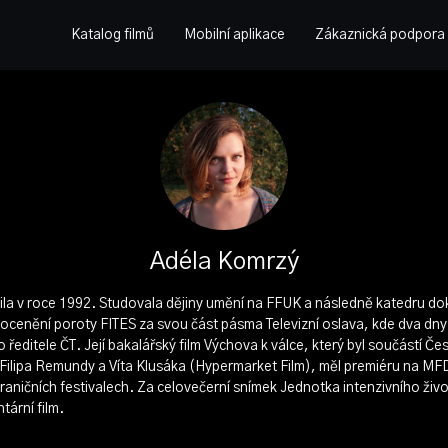
Katalog filmů
Mobilní aplikace
Zákaznická podpora
Adéla Komrzý
la v roce 1992. Studovala dějiny umění na FFUK a následně katedru do
 ocenění poroty FITES za svou část pásma Televizní oslava, kde dva dny
ředitele ČT. Její bakalářský film Výchova k válce, který byl součástí Č
ilipa Remundy a Víta Klusáka (Hypermarket Film), měl premiéru na MFD
hraničních festivalech. Za celovečerní snímek Jednotka intenzivního ži
tární film.