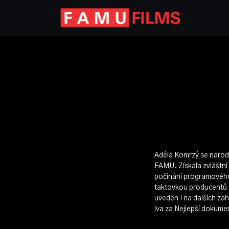
Adéla Komrzý se narodi
FAMU. Získala zvláštní
počínání programového 
taktovkou producentů F
uveden I na dalších za
lva za Nejlepší dokumen